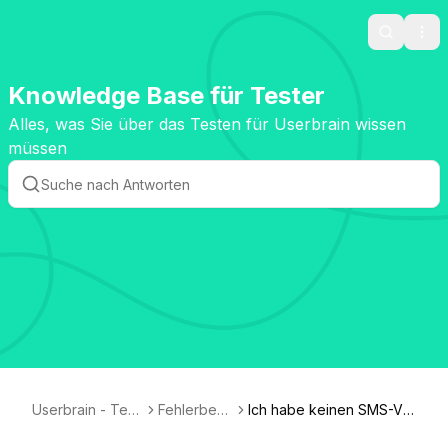
Search
Ope
Knowledge Base für Tester
Alles, was Sie über das Testen für Userbrain wissen
müssen
Userbrain - Test
Fehlerbehe
Ich habe keinen SMS-Ve
er Knowledge B
bung
rifizierungscode erhalten