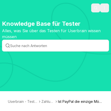
Search
Ope
Knowledge Base für Tester
Alles, was Sie über das Testen für Userbrain wissen
müssen
Userbrain - Tester
Zahlung
Ist PayPal die einzige Mögli
Knowledge Base
en
chkeit, bezahlt zu werden?