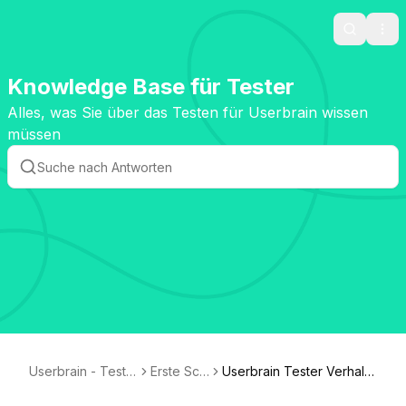
Search
Ope
Knowledge Base für Tester
Alles, was Sie über das Testen für Userbrain wissen
müssen
Userbrain - Teste
Erste Sch
Userbrain Tester Verhalte
r Knowledge Bas
ritte
nskodex