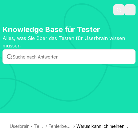
Search
Ope
Knowledge Base für Tester
Alles, was Sie über das Testen für Userbrain wissen
müssen
Userbrain - Test
Fehlerbehe
Warum kann ich meinen
er Knowledge B
bung
Test nicht hochladen?